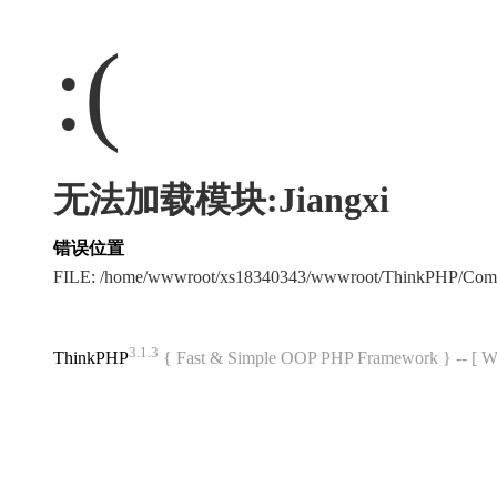
:(
无法加载模块:Jiangxi
错误位置
FILE: /home/wwwroot/xs18340343/wwwroot/ThinkPHP/Com
3.1.3
ThinkPHP
{ Fast & Simple OOP PHP Framework } -- 