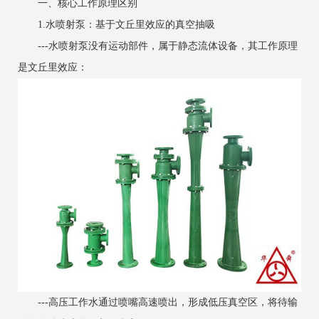
一、核心工作原理区别
1.水喷射泵：基于文丘里效应的真空抽吸
---水喷射泵没有运动部件，属于静态流体设备，其工作原理
是文丘里效应：
---高压工作水通过喷嘴高速喷出，形成低压真空区，将待输