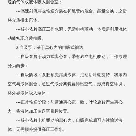
送的气体或液体吸入混合室；
---高速射流与被输送介质在扩散管内混合、能量交换，之后
将介质排出泵体。
---核心依赖高压工作水源，无需电机驱动，本质是利用流体
动能实现介质抽吸。
2.自吸泵：基于离心力的自吸式输送
---自吸泵属于动力式离心泵，带有独立电机驱动，工作原理
分为两步：
---自吸阶段：泵腔预先灌满液体，启动后叶轮旋转，将泵内
空气与液体混合，通过气液分离装置排出空气，形成真空环境，
将外界液体吸入泵体；
---正常输送阶段：与普通离心泵一致，叶轮旋转产生离心
力，将液体加压输送至目标位置。
---核心依赖电机驱动的离心力，自吸完成后可连续输送液
体，无需额外提供高压工作水。