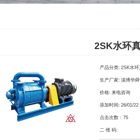
2SK水环
产品分类:
2SK水
生产厂家:
淄博华舜
价格:
来电咨询
添加时间:
26/01/22
点击次数：
75
二 维 码: