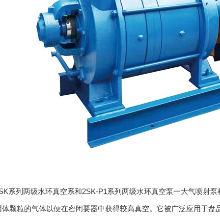
2SK系列两级水环真空系和2SK-P1系列两级水环真空泵一大气喷
因体颗粒的气体以便在密闭要器中获得较高真空。它被广泛应用于盘