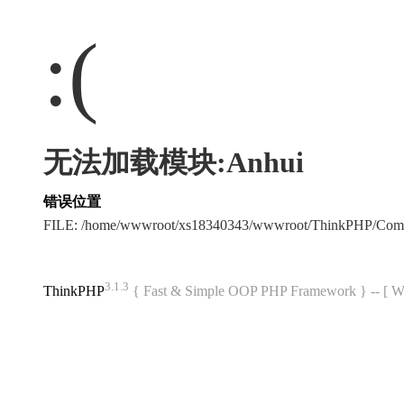
:(
无法加载模块:Anhui
错误位置
FILE: /home/wwwroot/xs18340343/wwwroot/ThinkPHP/Com
3.1.3
ThinkPHP
{ Fast & Simple OOP PHP Framework } -- 